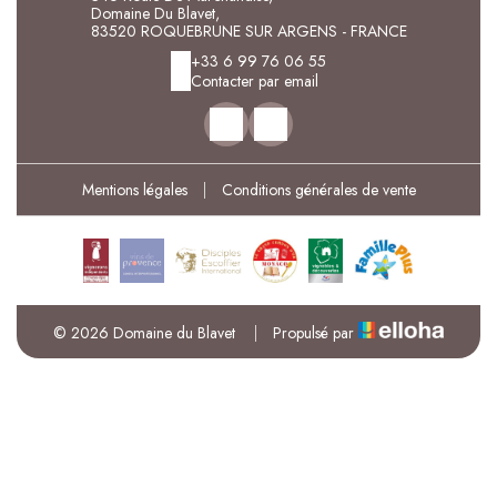
Domaine Du Blavet,
83520 ROQUEBRUNE SUR ARGENS - FRANCE
+33 6 99 76 06 55
Contacter par email
Mentions légales
|
Conditions générales de vente
© 2026 Domaine du Blavet
|
Propulsé par